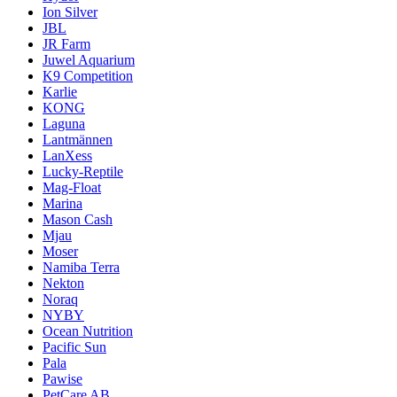
Ion Silver
JBL
JR Farm
Juwel Aquarium
K9 Competition
Karlie
KONG
Laguna
Lantmännen
LanXess
Lucky-Reptile
Mag-Float
Marina
Mason Cash
Mjau
Moser
Namiba Terra
Nekton
Noraq
NYBY
Ocean Nutrition
Pacific Sun
Pala
Pawise
PetCare AB