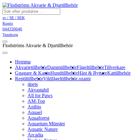
sv / SE / SEK
Konto
044350046
Varukorg
Flodströms Akvarie & Djurtillbehör
Hemma
Akvarietillbehör
Dammtillbehör
Fågeltillbehör
Tillverkare
Gnagare & Kanin
Hundtillbehör
Häst & Ryttare
Kattillbehör
Reptiltillbehör
Vildfågeltillbehör
.ozami
4pets
Akvastabil
All for Paws
AM-Top
Anibio
Aquael
Aquaforest
Aquarium Münster
Aquatic Nature
Arcadia