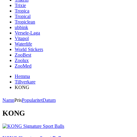
Trixie
Tropica
Tropical
Tropiclean
ubbink
Versele-Laga
Vitapol
Waterlife
World Stickers
ZooBest
Zoolux
ZooMed
Hemma
Tillverkare
KONG
Namn
Pris
Popularitet
Datum
KONG