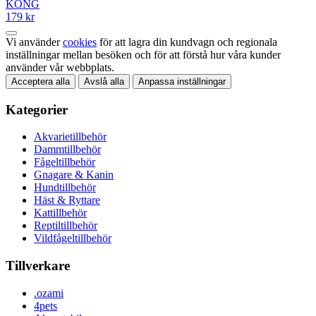
KONG
179 kr
Vi använder
cookies
för att lagra din kundvagn och regionala
inställningar mellan besöken och för att förstå hur våra kunder
använder vår webbplats.
Acceptera alla
Avslå alla
Anpassa inställningar
Kategorier
Akvarietillbehör
Dammtillbehör
Fågeltillbehör
Gnagare & Kanin
Hundtillbehör
Häst & Ryttare
Kattillbehör
Reptiltillbehör
Vildfågeltillbehör
Tillverkare
.ozami
4pets