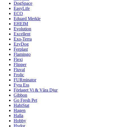
DogSpace
EasyLife
ECO
Eduard Merkle
EHEIM
Evolution
Excellent
Exo-Terra
EzyDog
Ferplast
Flamingo
Flexi
Flipper
Fluval
Frolic
FURminator
Fyra Ess
Förlaget Vi & Våra Djur
Gibbon
Go Fresh Pet
HabiStat
Hagen
Halla
Hobby
Hydor