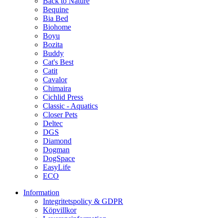
Back to Nature
Bequine
Bia Bed
Biohome
Boyu
Bozita
Buddy
Cat's Best
Catit
Cavalor
Chimaira
Cichlid Press
Classic - Aquatics
Closer Pets
Deltec
DGS
Diamond
Dogman
DogSpace
EasyLife
ECO
Information
Integritetspolicy & GDPR
Köpvillkor