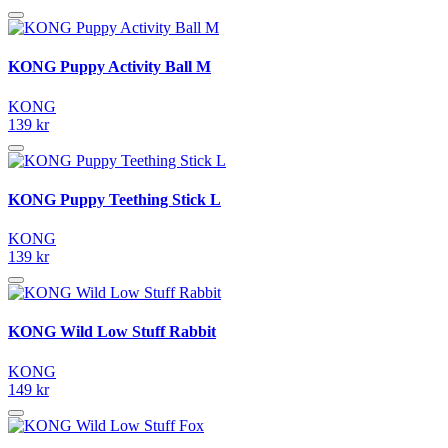
KONG Puppy Activity Ball M
KONG
139 kr
KONG Puppy Teething Stick L
KONG
139 kr
KONG Wild Low Stuff Rabbit
KONG
149 kr