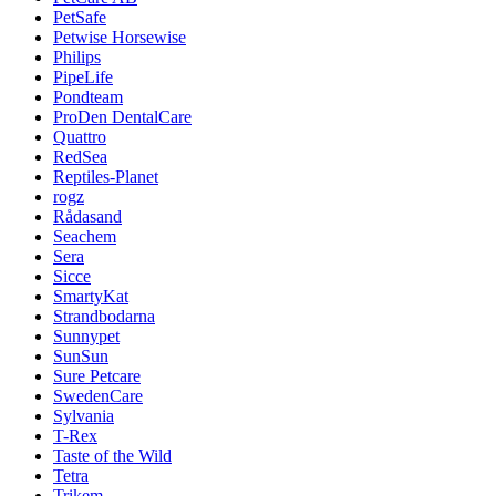
PetSafe
Petwise Horsewise
Philips
PipeLife
Pondteam
ProDen DentalCare
Quattro
RedSea
Reptiles-Planet
rogz
Rådasand
Seachem
Sera
Sicce
SmartyKat
Strandbodarna
Sunnypet
SunSun
Sure Petcare
SwedenCare
Sylvania
T-Rex
Taste of the Wild
Tetra
Trikem