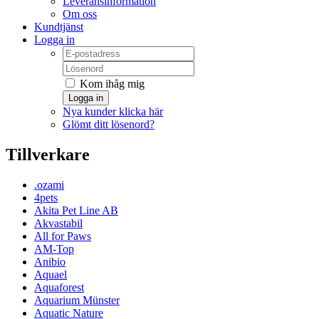
Leveransinformation
Om oss
Kundtjänst
Logga in
Kom ihåg mig
Logga in
Nya kunder klicka här
Glömt ditt lösenord?
Tillverkare
.ozami
4pets
Akita Pet Line AB
Akvastabil
All for Paws
AM-Top
Anibio
Aquael
Aquaforest
Aquarium Münster
Aquatic Nature