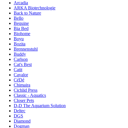
Arcadia
ARKA Biotechnologie
Back to Nature
Bello
Bequine
Bia Bed
Biohome
Boyu
Bozita
Brennenstuhl
Buddy
Carlson
Cat's Best
Catit
Cavalor
CéDé
Chimaira
Cichlid Press
Classic - Aquatics
Closer Pets
D-D The Aquarium Solution
Deltec
DGS
Diamond
Dogman