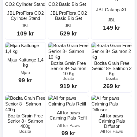
JBL CatappaXL
JBL ProFlora CO2
JBL ProFlora CO2
Cylinder Stand
Basic Bio Set
JBL
JBL
JBL
149 kr
109 kr
529 kr
Mjau Kattunge 1,4
Bozita Grain Free
Bozita Grain Free
kg
Senior 8+ Salmon
Senior 8+ Salmon 2
Mjau
10 Kg
Kg
Bozita
Bozita
99 kr
919 kr
269 kr
All for paws
Bozita Grain Free
All for paws
Calming Pals Refill
Senior 8+ Salmon
Calming Pals
All for Paws
400g
Diffusor
Bozita
All for Paws
99 kr