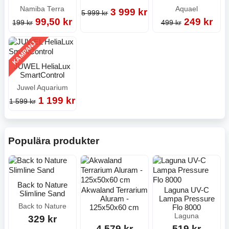
Namiba Terra
Aquael
3 999 kr
5 999 kr
99,50 kr
249 kr
199 kr
499 kr
KAMPANJ
JUWEL HeliaLux
SmartControl
Juwel Aquarium
1 199 kr
1 599 kr
Populära produkter
Back to Nature
Akwaland Terrarium
Laguna UV-C
Slimline Sand
Aluram -
Lampa Pressure
Back to Nature
125x50x60 cm
Flo 8000
Laguna
329 kr
4 579 kr
519 kr