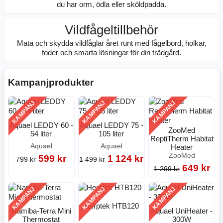
du har orm, ödla eller sköldpadda.
Vildfågeltillbehör
Mata och skydda vildfåglar året runt med fågelbord, holkar,
foder och smarta lösningar för din trädgård.
Kampanjprodukter
KAMPANJ
KAMPANJ
KAMPANJ
Aquael LEDDY 60 -
Aquael LEDDY 75 -
ZooMed
54 liter
105 liter
ReptiTherm Habitat
Aquael
Aquael
Heater
ZooMed
599 kr
1 124 kr
799 kr
1 499 kr
649 kr
1 299 kr
KAMPANJ
KAMPANJ
KAMPANJ
Herptek HTB120
Namiba-Terra Mini
Aquael UniHeater -
Thermostat
300W