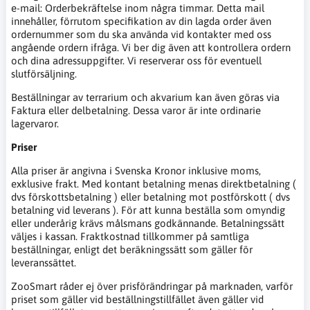
e-mail: Orderbekräftelse inom några timmar. Detta mail
innehåller, förrutom specifikation av din lagda order även
ordernummer som du ska använda vid kontakter med oss
angående ordern ifråga. Vi ber dig även att kontrollera ordern
och dina adressuppgifter. Vi reserverar oss för eventuell
slutförsäljning.
Beställningar av terrarium och akvarium kan även göras via
Faktura eller delbetalning. Dessa varor är inte ordinarie
lagervaror.
Priser
Alla priser är angivna i Svenska Kronor inklusive moms,
exklusive frakt. Med kontant betalning menas direktbetalning (
dvs förskottsbetalning ) eller betalning mot postförskott ( dvs
betalning vid leverans ). För att kunna beställa som omyndig
eller underårig krävs målsmans godkännande. Betalningssätt
väljes i kassan. Fraktkostnad tillkommer på samtliga
beställningar, enligt det beräkningssätt som gäller för
leveranssättet.
ZooSmart råder ej över prisförändringar på marknaden, varför
priset som gäller vid beställningstillfället även gäller vid