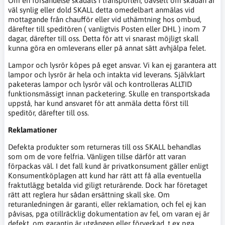
Om en försändelse skadats i transporten, oavsett om skadan är
väl synlig eller dold SKALL detta omedelbart anmälas vid
mottagande från chaufför eller vid uthämtning hos ombud,
därefter till speditören ( vanligtvis Posten eller DHL ) inom 7
dagar, därefter till oss. Detta för att vi snarast möjligt skall
kunna göra en omleverans eller på annat sätt avhjälpa felet.
Lampor och lysrör köpes på eget ansvar. Vi kan ej garantera att
lampor och lysrör är hela och intakta vid leverans. Självklart
paketeras lampor och lysrör väl och kontrolleras ALLTID
funktionsmässigt innan packetering. Skulle en transportskada
uppstå, har kund ansvaret för att anmäla detta först till
speditör, därefter till oss.
Reklamationer
Defekta produkter som returneras till oss SKALL behandlas
som om de vore felfria. Vänligen tillse därför att varan
förpackas väl. I det fall kund är privatkonsument gäller enligt
Konsumentköplagen att kund har rätt att få alla eventuella
fraktutlägg betalda vid giligt returärende. Dock har företaget
rätt att reglera hur sådan ersättning skall ske. Om
returanledningen är garanti, eller reklamation, och fel ej kan
påvisas, pga otillräcklig dokumentation av fel, om varan ej är
defekt, om garantin är utgången eller förverkad, t ex pga