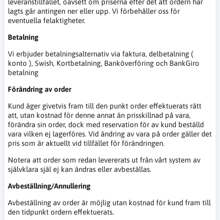
leveranstillfället, oavsett om priserna efter det att ordern har
lagts går antingen ner eller upp. Vi förbehåller oss för
eventuella felaktigheter.
Betalning
Vi erbjuder betalningsalternativ via faktura, delbetalning (
konto ), Swish, Kortbetalning, Banköverföring och BankGiro
betalning
Förändring av order
Kund äger givetvis fram till den punkt order effektuerats rätt
att, utan kostnad för denne annat än prisskillnad på vara,
förändra sin order, dock med reservation för av kund beställd
vara vilken ej lagerföres. Vid ändring av vara på order gäller det
pris som är aktuellt vid tillfället för förändringen.
Notera att order som redan levererats ut från vårt system av
självklara själ ej kan ändras eller avbeställas.
Avbeställning/Annullering
Avbeställning av order är möjlig utan kostnad för kund fram till
den tidpunkt ordern effektuerats.