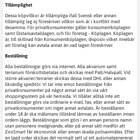
Tillämplighet
Dessa köpvillkor är tillämpliga ifall Svensk eller annan
tillämplig lag ej föreskriver villkor som är i konflikt med
desamma. För privatkonsumenter gäller konsumentköplagen
samt Distansavtalslagen, och för företag - Köplagen. Köplagen
är, till skillnad från Konsumentköplagen, disposiv vilket innebär
att företag kan avtala annat än vad lagen föreskriver.
Beställning
Alla beställningar görs via internet. Alla akvarium samt
terrarium förskottsbetalas och skickas med Pall/Halvpall. Vid
större akvarier/terrarier skickas dessa med DHL eller annan
likvärdig speditör. Vi tar inte emot beställningar från
privatkonsumenter på något annat sätt än via vårt
shoppingsystem på vår hemsida. Vi tillåter alltså inte att
beställningar görs via ordinarie e-mail, fax, eller annat sätt av
privatkonsumenter om inget annat avtalats. Är beställaren
under 18 år ska målsmans tillstånd lämnas av beställaren innan
ordern läggs. Beställningar som görs i en annan persons namn
utan personens medgivande, eller på annat sätt medför att
ZooSmart får ekonomisk eller annan skada polisanmäles. Efter
en lagd order skickas det normalt sett ut ett automatgenererat