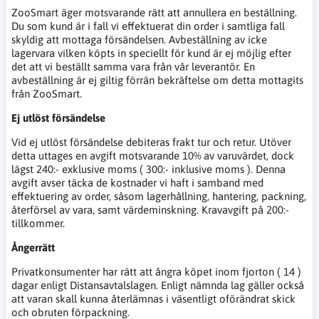
ZooSmart äger motsvarande rätt att annullera en beställning.
Du som kund är i fall vi effektuerat din order i samtliga fall
skyldig att mottaga försändelsen. Avbeställning av icke
lagervara vilken köpts in speciellt för kund är ej möjlig efter
det att vi beställt samma vara från vår leverantör. En
avbeställning är ej giltig förrän bekräftelse om detta mottagits
från ZooSmart.
Ej utlöst försändelse
Vid ej utlöst försändelse debiteras frakt tur och retur. Utöver
detta uttages en avgift motsvarande 10% av varuvärdet, dock
lägst 240:- exklusive moms ( 300:- inklusive moms ). Denna
avgift avser täcka de kostnader vi haft i samband med
effektuering av order, såsom lagerhållning, hantering, packning,
återförsel av vara, samt värdeminskning. Kravavgift på 200:-
tillkommer.
Ångerrätt
Privatkonsumenter har rätt att ångra köpet inom fjorton ( 14 )
dagar enligt Distansavtalslagen. Enligt nämnda lag gäller också
att varan skall kunna återlämnas i väsentligt oförändrat skick
och obruten förpackning.