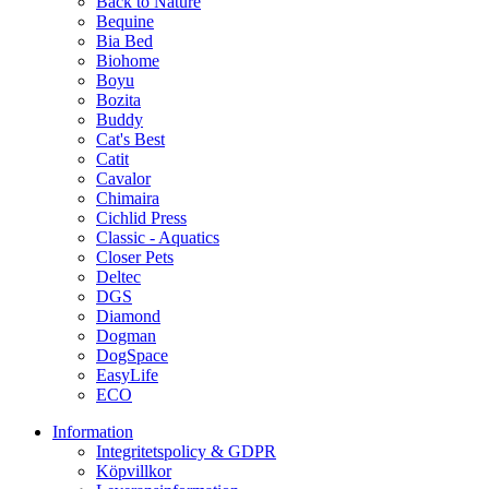
Back to Nature
Bequine
Bia Bed
Biohome
Boyu
Bozita
Buddy
Cat's Best
Catit
Cavalor
Chimaira
Cichlid Press
Classic - Aquatics
Closer Pets
Deltec
DGS
Diamond
Dogman
DogSpace
EasyLife
ECO
Information
Integritetspolicy & GDPR
Köpvillkor