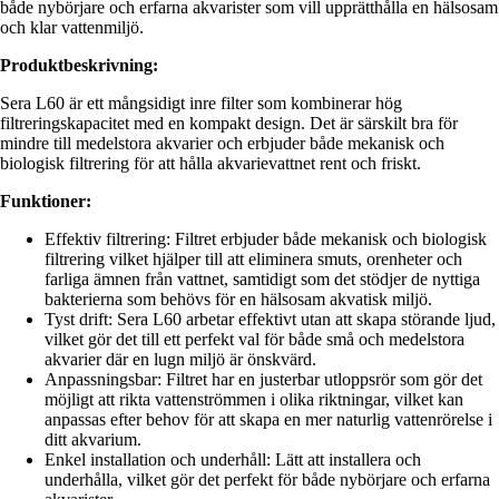
både nybörjare och erfarna akvarister som vill upprätthålla en hälsosam
och klar vattenmiljö.
Produktbeskrivning:
Sera L60 är ett mångsidigt inre filter som kombinerar hög
filtreringskapacitet med en kompakt design. Det är särskilt bra för
mindre till medelstora akvarier och erbjuder både mekanisk och
biologisk filtrering för att hålla akvarievattnet rent och friskt.
Funktioner:
Effektiv filtrering: Filtret erbjuder både mekanisk och biologisk
filtrering vilket hjälper till att eliminera smuts, orenheter och
farliga ämnen från vattnet, samtidigt som det stödjer de nyttiga
bakterierna som behövs för en hälsosam akvatisk miljö.
Tyst drift: Sera L60 arbetar effektivt utan att skapa störande ljud,
vilket gör det till ett perfekt val för både små och medelstora
akvarier där en lugn miljö är önskvärd.
Anpassningsbar: Filtret har en justerbar utloppsrör som gör det
möjligt att rikta vattenströmmen i olika riktningar, vilket kan
anpassas efter behov för att skapa en mer naturlig vattenrörelse i
ditt akvarium.
Enkel installation och underhåll: Lätt att installera och
underhålla, vilket gör det perfekt för både nybörjare och erfarna