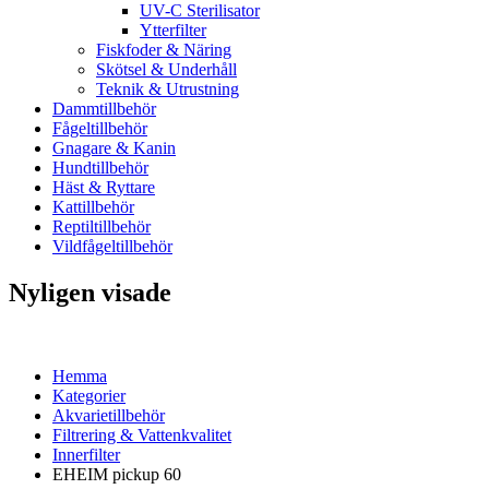
UV-C Sterilisator
Ytterfilter
Fiskfoder & Näring
Skötsel & Underhåll
Teknik & Utrustning
Dammtillbehör
Fågeltillbehör
Gnagare & Kanin
Hundtillbehör
Häst & Ryttare
Kattillbehör
Reptiltillbehör
Vildfågeltillbehör
Nyligen visade
Hemma
Kategorier
Akvarietillbehör
Filtrering & Vattenkvalitet
Innerfilter
EHEIM pickup 60