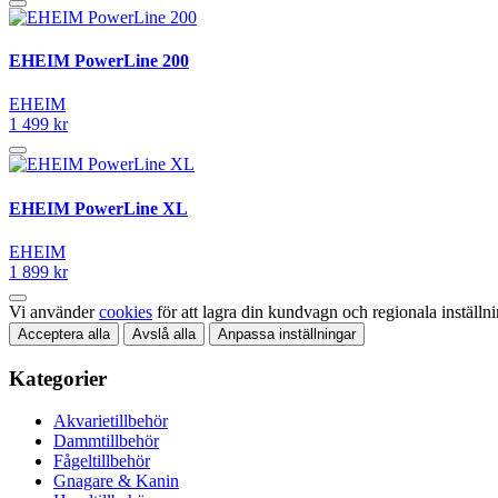
EHEIM PowerLine 200
EHEIM
1 499 kr
EHEIM PowerLine XL
EHEIM
1 899 kr
Vi använder
cookies
för att lagra din kundvagn och regionala inställn
Acceptera alla
Avslå alla
Anpassa inställningar
Kategorier
Akvarietillbehör
Dammtillbehör
Fågeltillbehör
Gnagare & Kanin