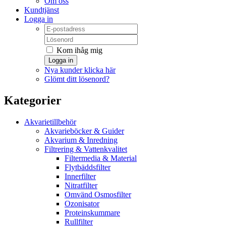
Om oss
Kundtjänst
Logga in
Kom ihåg mig
Logga in
Nya kunder klicka här
Glömt ditt lösenord?
Kategorier
Akvarietillbehör
Akvarieböcker & Guider
Akvarium & Inredning
Filtrering & Vattenkvalitet
Filtermedia & Material
Flytbäddsfilter
Innerfilter
Nitratfilter
Omvänd Osmosfilter
Ozonisator
Proteinskummare
Rullfilter