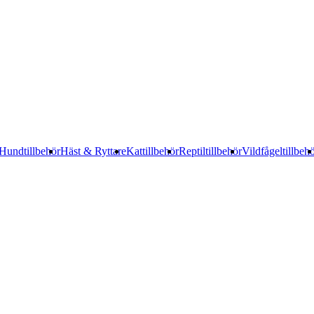
Hundtillbehör
Häst & Ryttare
Kattillbehör
Reptiltillbehör
Vildfågeltillbeh