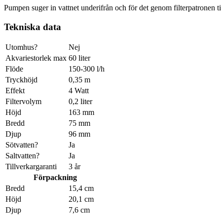
Pumpen suger in vattnet underifrån och för det genom filterpatronen til
Tekniska data
Utomhus?
Nej
Akvariestorlek max
60 liter
Flöde
150-300 l/h
Tryckhöjd
0,35 m
Effekt
4 Watt
Filtervolym
0,2 liter
Höjd
163 mm
Bredd
75 mm
Djup
96 mm
Sötvatten?
Ja
Saltvatten?
Ja
Tillverkargaranti
3 år
Förpackning
Bredd
15,4 cm
Höjd
20,1 cm
Djup
7,6 cm