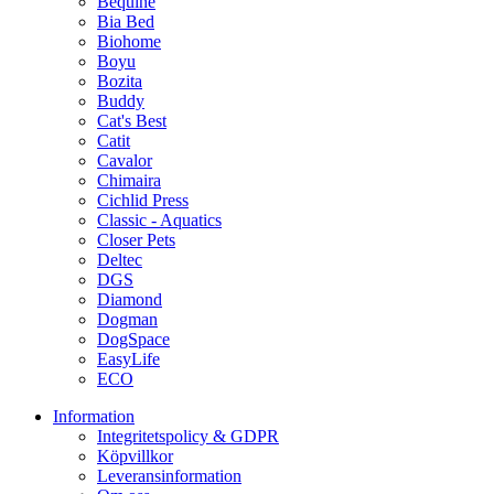
Bequine
Bia Bed
Biohome
Boyu
Bozita
Buddy
Cat's Best
Catit
Cavalor
Chimaira
Cichlid Press
Classic - Aquatics
Closer Pets
Deltec
DGS
Diamond
Dogman
DogSpace
EasyLife
ECO
Information
Integritetspolicy & GDPR
Köpvillkor
Leveransinformation