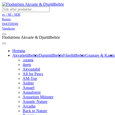
sv / SE / SEK
Konto
044350046
Varukorg
Flodströms Akvarie & Djurtillbehör
Hemma
Akvarietillbehör
Dammtillbehör
Fågeltillbehör
Gnagare & Kanin
.ozami
4pets
Akvastabil
All for Paws
AM-Top
Anibio
Aquael
Aquaforest
Aquarium Münster
Aquatic Nature
Arcadia
Back to Nature