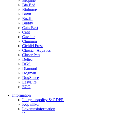
Bequine
Bia Bed
Biohome
Boyu
Bozita
Buddy
Cat's Best
Catit
Cavalor
Chimaira
Cichlid Press
Classic - Aquatics
Closer Pets
Deltec
DGS
Diamond
Dogman
DogSpace
EasyLife
ECO
Information
Integritetspolicy & GDPR
Köpvillkor
Leveransinformation