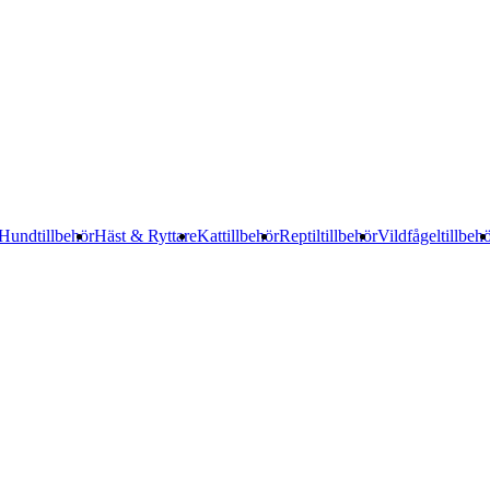
Hundtillbehör
Häst & Ryttare
Kattillbehör
Reptiltillbehör
Vildfågeltillbeh