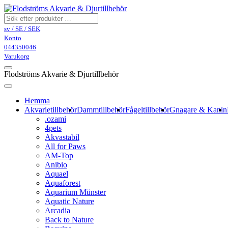
sv / SE / SEK
Konto
044350046
Varukorg
Flodströms Akvarie & Djurtillbehör
Hemma
Akvarietillbehör
Dammtillbehör
Fågeltillbehör
Gnagare & Kanin
.ozami
4pets
Akvastabil
All for Paws
AM-Top
Anibio
Aquael
Aquaforest
Aquarium Münster
Aquatic Nature
Arcadia
Back to Nature