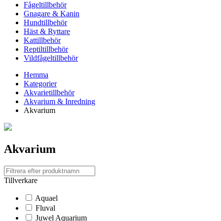
Fågeltillbehör
Gnagare & Kanin
Hundtillbehör
Häst & Ryttare
Kattillbehör
Reptiltillbehör
Vildfågeltillbehör
Hemma
Kategorier
Akvarietillbehör
Akvarium & Inredning
Akvarium
Akvarium
Tillverkare
Aquael
Fluval
Juwel Aquarium