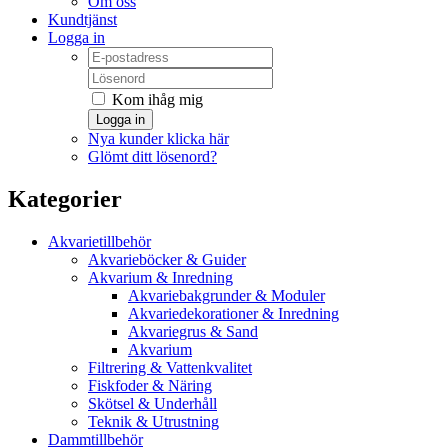
Om oss
Kundtjänst
Logga in
Kom ihåg mig
Logga in
Nya kunder klicka här
Glömt ditt lösenord?
Kategorier
Akvarietillbehör
Akvarieböcker & Guider
Akvarium & Inredning
Akvariebakgrunder & Moduler
Akvariedekorationer & Inredning
Akvariegrus & Sand
Akvarium
Filtrering & Vattenkvalitet
Fiskfoder & Näring
Skötsel & Underhåll
Teknik & Utrustning
Dammtillbehör