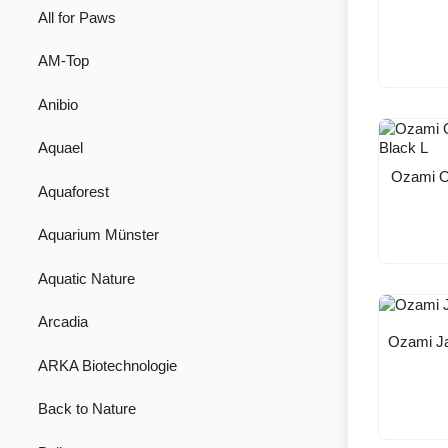
All for Paws
AM-Top
Anibio
Aquael
Ozami O
Aquaforest
Aquarium Münster
Aquatic Nature
Arcadia
Ozami J
ARKA Biotechnologie
Back to Nature