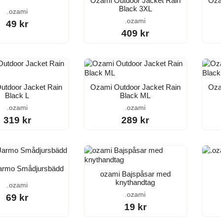
Ozami Outdoor Jacket Rain
Oza
Black 3XL
.ozami
.ozami
49 kr
409 kr
utdoor Jacket Rain
Ozami Outdoor Jacket Rain
Oza
Black L
Black ML
.ozami
.ozami
319 kr
289 kr
armo Smådjursbädd
ozami Bajspåsar med
knythandtag
.ozami
.ozami
69 kr
19 kr