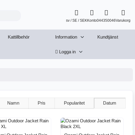
sv / SE / SEK
Konto
044350046
Varukorg
Kattillbehör
Information
Kundtjänst
Logga in
Namn
Pris
Popularitet
Datum